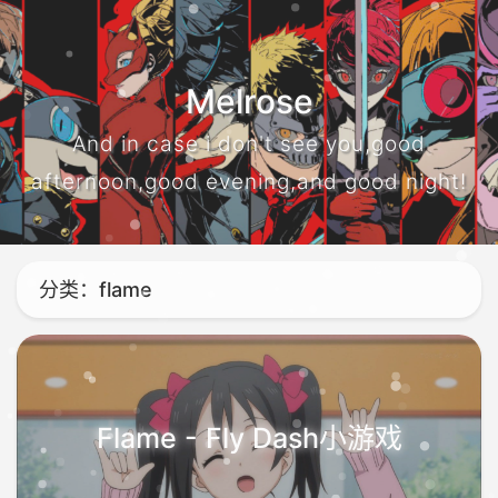
Melrose
And in case i don't see you,good
afternoon,good evening,and good night!
分类：flame
Flame - Fly Dash小游戏