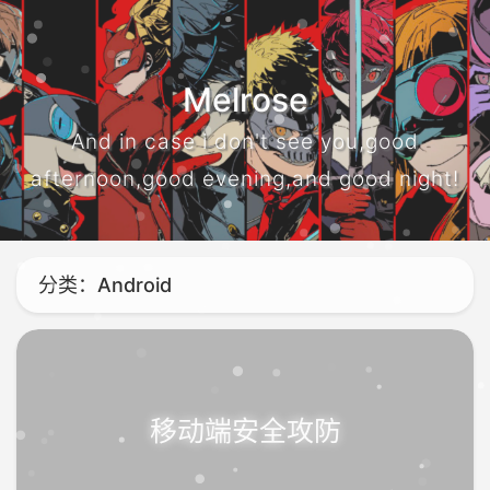
Melrose
And in case i don't see you,good
afternoon,good evening,and good night!
分类：Android
移动端安全攻防