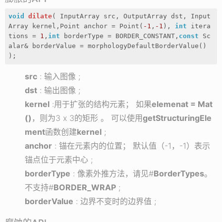
void
dilate
( InputArray src, OutputArray dst, Input
Array kernel,Point anchor = Point(
-1
,
-1
), 
int
 itera
tions = 
1
,
int
 borderType = BORDER_CONSTANT,
const
 Sc
alar& borderValue = morphologyDefaultBorderValue() 
)
;
src
: 输入图像 ;
dst
: 输出图像 ;
kernel
:用于扩张的结构元素； 如果
elemenat = Mat
()
，则为3 x 3的矩形 。 可以使用
getStructuringEle
ment
函数创建
kernel
;
anchor
: 锚在元素内的位置； 默认值（-1，-1）表示
锚点位于元素中心 ;
borderType
: 像素外推方法，请见#
BorderTypes
。
不支持#
BORDER_WRAP
;
borderValue
: 边界不变时的边界值 ;