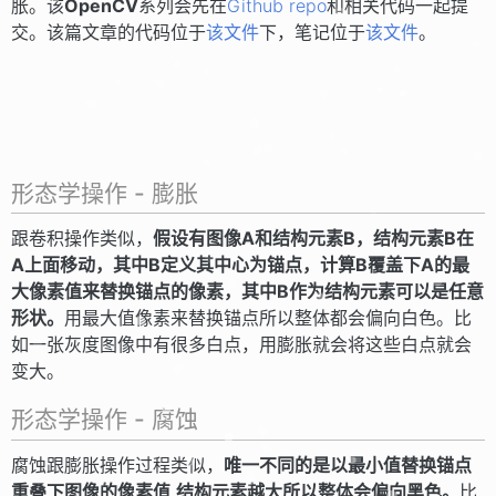
胀。该
OpenCV
系列会先在
Github repo
和相关代码一起提
交。该篇文章的代码位于
该文件
下，笔记位于
该文件
。
形态学操作 - 膨胀
跟卷积操作类似，
假设有图像A和结构元素B，结构元素B在
A上面移动，其中B定义其中心为锚点，计算B覆盖下A的最
大像素值来替换锚点的像素，其中B作为结构元素可以是任意
形状。
用最大值像素来替换锚点所以整体都会偏向白色。比
如一张灰度图像中有很多白点，用膨胀就会将这些白点就会
变大。
形态学操作 - 腐蚀
腐蚀跟膨胀操作过程类似，
唯一不同的是以最小值替换锚点
重叠下图像的像素值,结构元素越大所以整体会偏向黑色。
比