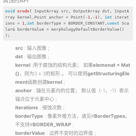
腐蚀的API
void
erode
( InputArray src, OutputArray dst, InputA
rray kernel,Point anchor = Point(
-1
,
-1
), 
int
 iterat
ions = 
1
,
int
 borderType = BORDER_CONSTANT,
const
 Sca
lar& borderValue = morphologyDefaultBorderValue() 
)
;
src
: 输入图像 ;
dst
: 输出图像 ;
kernel
:用于腐蚀的结构元素； 如果
elemenat = Mat
()
，则为3 x 3的矩形 。 可以使用
getStructuringEle
ment
函数创建
kernel
;
anchor
: 锚在元素内的位置； 默认值（-1，-1）表示
锚点位于元素中心 ;
iterations
: 侵蚀次数 ;
borderType
: 像素外推方法，请见#
BorderTypes
。
不支持#
BORDER_WRAP
;
borderValue
: 边界不变时的边界值 ;