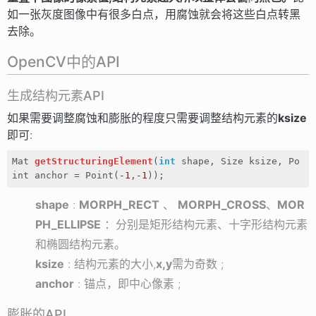
如一张灰度图像中有很多白点，用腐蚀就会将这些白点转黑
去除。
OpenCV中的API
生成结构元素API
如果需要调整腐蚀和膨胀的程度只需要调整结构元素的
ksize
即可:
Mat 
getStructuringElement
(
int
 shape, Size ksize, Po
int anchor = Point(
-1
,
-1
))
;
shape
:
MORPH_RECT
、
MORPH_CROSS
、
MOR
PH_ELLIPSE
：分别是矩形结构元素、十字形结构元素
和椭圆结构元素。
ksize
: 结构元素的大小,
x,y
需为奇数 ;
anchor
: 锚点，即中心像素 ;
膨胀的API