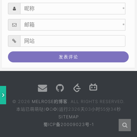
*
*
© 2026
MELROSE的博客
. ALL RIGHTS RESERVED.
本站已萌萌哒(✪Ω✪)运行
2326天03小时55分35秒
SITEMAP
蜀ICP备20009023号-1